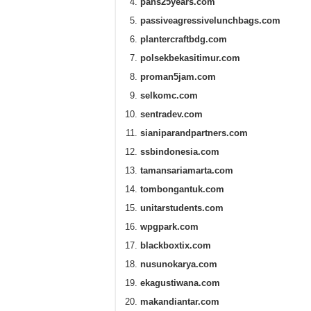
pans25years.com
passiveagressivelunchbags.com
plantercraftbdg.com
polsekbekasitimur.com
proman5jam.com
selkomc.com
sentradev.com
sianiparandpartners.com
ssbindonesia.com
tamansariamarta.com
tombongantuk.com
unitarstudents.com
wpgpark.com
blackboxtix.com
nusunokarya.com
ekagustiwana.com
makandiantar.com