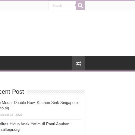
cent Post
 Mount Double Bowl Kitchen Sink Singapore :
ito.sg
ctober 31, 2023
litas Hidup Anak Yatim di Panti Asuhan :
salfaqir.org