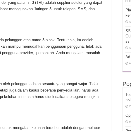
O
der yang satu ini. 3 (TRI) adalah supplier seluler yang dapat
 dapat menggunakan Jaringan 3 untuk telepon, SMS, dan
Pla
kem
A
SS
Gui
da pelanggan atas nama 3 pihak. Tentu saja, itu adalah
ss
berikan mampu memudahkan penggunaan pengguna, tidak ada
A
i pengguna provider, pernahkah Anda mengalami masalah
Ad 
A
Pop
 oleh pelanggan adalah sesuatu yang sangat wajar. Tidak
tapi juga dalam kasus beberapa penyedia lain, harus ada
Top
pi keluhan ini masih harus diselesaikan sesegera mungkin
niv
O
Opp
M
an untuk mengatasi keluhan tersebut adalah dengan melapor
Pa