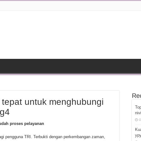
Re
 tepat untuk menghubungi
Top
og4
niv
O
udah proses pelayanan
Kua
ypy
agi pengguna TRI. Terbukti dengan perkembangan zaman,