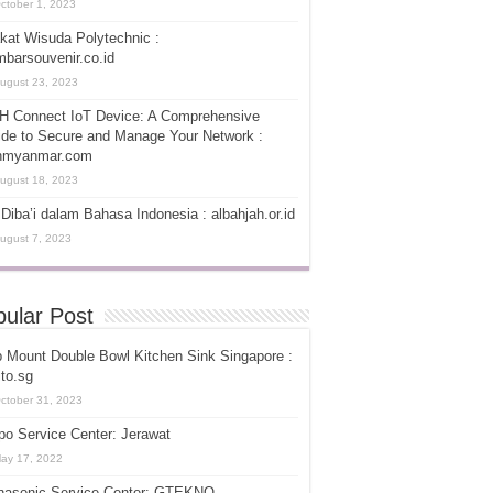
ctober 1, 2023
kat Wisuda Polytechnic :
barsouvenir.co.id
ugust 23, 2023
H Connect IoT Device: A Comprehensive
de to Secure and Manage Your Network :
hmyanmar.com
ugust 18, 2023
Diba’i dalam Bahasa Indonesia : albahjah.or.id
ugust 7, 2023
ular Post
 Mount Double Bowl Kitchen Sink Singapore :
ito.sg
ctober 31, 2023
o Service Center: Jerawat
ay 17, 2022
nasonic Service Center: GTEKNO