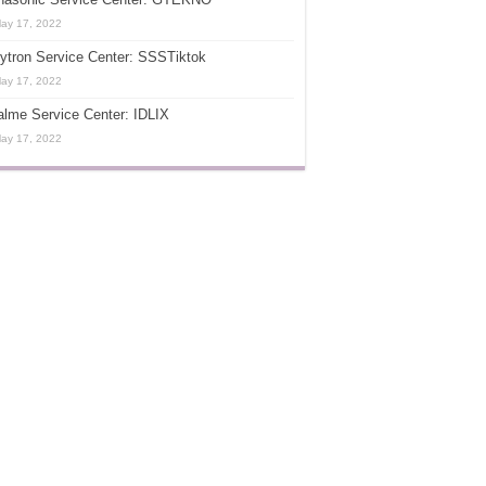
ay 17, 2022
ytron Service Center: SSSTiktok
ay 17, 2022
lme Service Center: IDLIX
ay 17, 2022