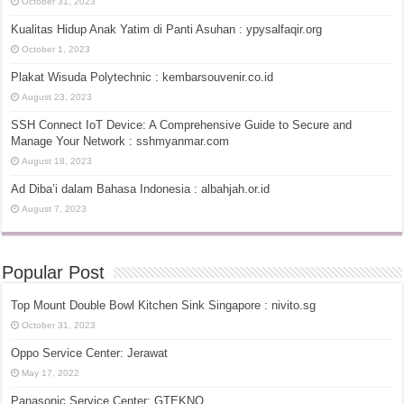
October 31, 2023
Kualitas Hidup Anak Yatim di Panti Asuhan : ypysalfaqir.org
October 1, 2023
Plakat Wisuda Polytechnic : kembarsouvenir.co.id
August 23, 2023
SSH Connect IoT Device: A Comprehensive Guide to Secure and
Manage Your Network : sshmyanmar.com
August 18, 2023
Ad Diba’i dalam Bahasa Indonesia : albahjah.or.id
August 7, 2023
Popular Post
Top Mount Double Bowl Kitchen Sink Singapore : nivito.sg
October 31, 2023
Oppo Service Center: Jerawat
May 17, 2022
Panasonic Service Center: GTEKNO