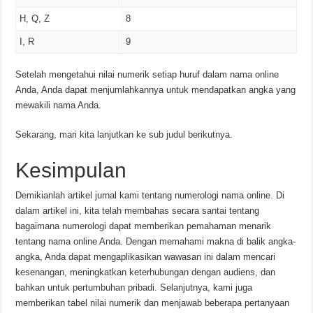
H, Q, Z
8
I, R
9
Setelah mengetahui nilai numerik setiap huruf dalam nama online
Anda, Anda dapat menjumlahkannya untuk mendapatkan angka yang
mewakili nama Anda.
Sekarang, mari kita lanjutkan ke sub judul berikutnya.
Kesimpulan
Demikianlah artikel jurnal kami tentang numerologi nama online. Di
dalam artikel ini, kita telah membahas secara santai tentang
bagaimana numerologi dapat memberikan pemahaman menarik
tentang nama online Anda. Dengan memahami makna di balik angka-
angka, Anda dapat mengaplikasikan wawasan ini dalam mencari
kesenangan, meningkatkan keterhubungan dengan audiens, dan
bahkan untuk pertumbuhan pribadi. Selanjutnya, kami juga
memberikan tabel nilai numerik dan menjawab beberapa pertanyaan