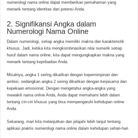
numerologi nama online dapat memberikan pemahaman yang
menarik tentang identitas dan potensi Anda.
2. Signifikansi Angka dalam
Numerologi Nama Online
Dalam numerologi, setiap angka memiliki makna dan karakteristik
khusus. Jadi, ketika kita mengkombinasikan nilai numerik setiap
huruf dalam nama online, kita dapat mengungkapkan makna yang
menarik tentang kepribadian Anda.
Misalnya, angka 1 sering dikaitkan dengan kepemimpinan dan
ambisi, sedangkan angka 2 sering dikaitkan dengan kerjasama dan
kepekaan emosional. Dengan mengetahui angka-angka yang
mewakili nama online Anda, Anda dapat memahami lebih dalam
tentang ciri-ciri khusus yang bisa mempengaruhi kehidupan online
Anda.
Sekarang, mari kita melanjutkan dan jelajahi lebih lanjut tentang
aplikasi praktis numerologi nama online dalam kehidupan sehari-hari.