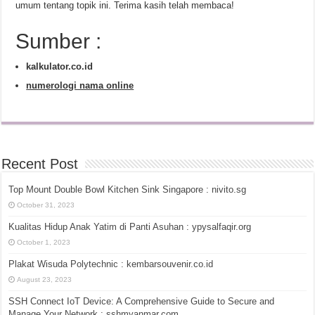
umum tentang topik ini. Terima kasih telah membaca!
Sumber :
kalkulator.co.id
numerologi nama online
Recent Post
Top Mount Double Bowl Kitchen Sink Singapore : nivito.sg
October 31, 2023
Kualitas Hidup Anak Yatim di Panti Asuhan : ypysalfaqir.org
October 1, 2023
Plakat Wisuda Polytechnic : kembarsouvenir.co.id
August 23, 2023
SSH Connect IoT Device: A Comprehensive Guide to Secure and
Manage Your Network : sshmyanmar.com