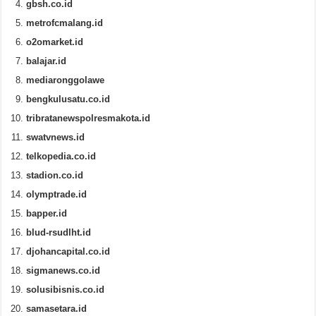
gbsh.co.id
metrofcmalang.id
o2omarket.id
balajar.id
mediaronggolawe
bengkulusatu.co.id
tribratanewspolresmakota.id
swatvnews.id
telkopedia.co.id
stadion.co.id
olymptrade.id
bapper.id
blud-rsudlht.id
djohancapital.co.id
sigmanews.co.id
solusibisnis.co.id
samasetara.id