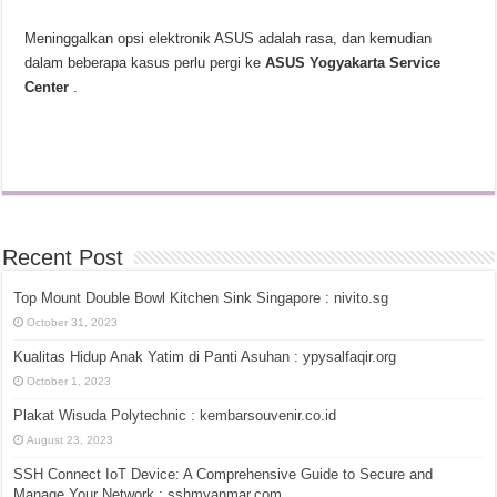
Meninggalkan opsi elektronik ASUS adalah rasa, dan kemudian
dalam beberapa kasus perlu pergi ke
ASUS Yogyakarta Service
Center
.
Recent Post
Top Mount Double Bowl Kitchen Sink Singapore : nivito.sg
October 31, 2023
Kualitas Hidup Anak Yatim di Panti Asuhan : ypysalfaqir.org
October 1, 2023
Plakat Wisuda Polytechnic : kembarsouvenir.co.id
August 23, 2023
SSH Connect IoT Device: A Comprehensive Guide to Secure and
Manage Your Network : sshmyanmar.com