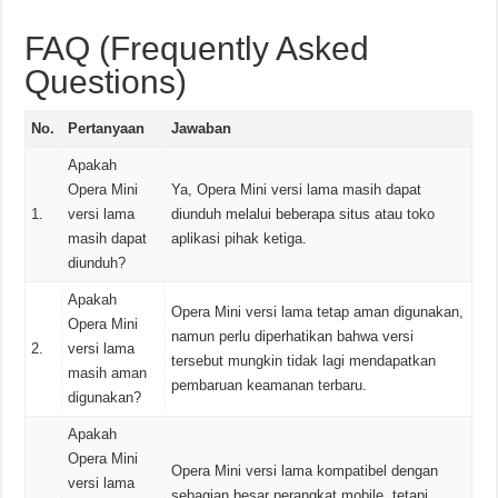
FAQ (Frequently Asked
Questions)
No.
Pertanyaan
Jawaban
Apakah
Opera Mini
Ya, Opera Mini versi lama masih dapat
1.
versi lama
diunduh melalui beberapa situs atau toko
masih dapat
aplikasi pihak ketiga.
diunduh?
Apakah
Opera Mini versi lama tetap aman digunakan,
Opera Mini
namun perlu diperhatikan bahwa versi
2.
versi lama
tersebut mungkin tidak lagi mendapatkan
masih aman
pembaruan keamanan terbaru.
digunakan?
Apakah
Opera Mini
Opera Mini versi lama kompatibel dengan
versi lama
sebagian besar perangkat mobile, tetapi