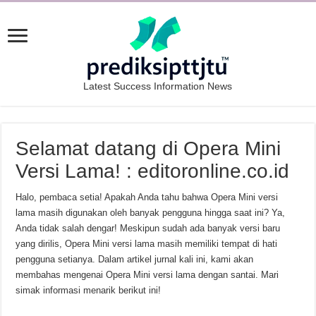
Latest Success Information News
Selamat datang di Opera Mini
Versi Lama! : editoronline.co.id
Halo, pembaca setia! Apakah Anda tahu bahwa Opera Mini versi
lama masih digunakan oleh banyak pengguna hingga saat ini? Ya,
Anda tidak salah dengar! Meskipun sudah ada banyak versi baru
yang dirilis, Opera Mini versi lama masih memiliki tempat di hati
pengguna setianya. Dalam artikel jurnal kali ini, kami akan
membahas mengenai Opera Mini versi lama dengan santai. Mari
simak informasi menarik berikut ini!